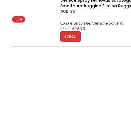
Vernice Spray Fernovus Saratog
Smalto Antiruggine Elimina Ruggi
400 ml
-11%
Casa e Bricolage
,
Vernici e Solventi
€
16.90
€
18.90
SCEGLI