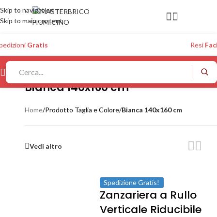
Skip to navigation
Skip to main content
pedizioni
Gratis
Resi
Faci
Bianca 140x160 cm
Home
/
Prodotto Taglia e Colore
/
Bianca 140x160 cm
Vedi altro
Spedizione Gratis!
Zanzariera a Rullo
Verticale Riducibile