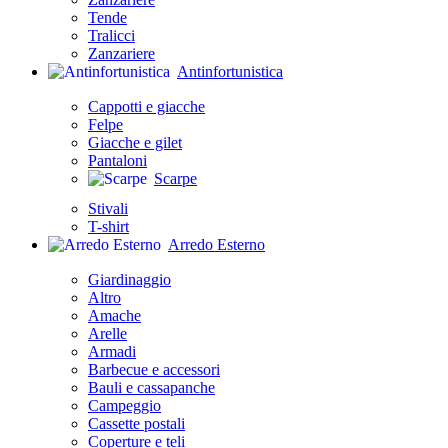
Tende
Tralicci
Zanzariere
Antinfortunistica
Cappotti e giacche
Felpe
Giacche e gilet
Pantaloni
Scarpe
Stivali
T-shirt
Arredo Esterno
Giardinaggio
Altro
Amache
Arelle
Armadi
Barbecue e accessori
Bauli e cassapanche
Campeggio
Cassette postali
Coperture e teli