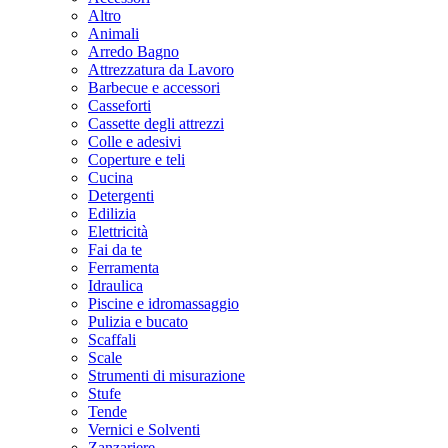
Altro
Animali
Arredo Bagno
Attrezzatura da Lavoro
Barbecue e accessori
Casseforti
Cassette degli attrezzi
Colle e adesivi
Coperture e teli
Cucina
Detergenti
Edilizia
Elettricità
Fai da te
Ferramenta
Idraulica
Piscine e idromassaggio
Pulizia e bucato
Scaffali
Scale
Strumenti di misurazione
Stufe
Tende
Vernici e Solventi
Zanzariere