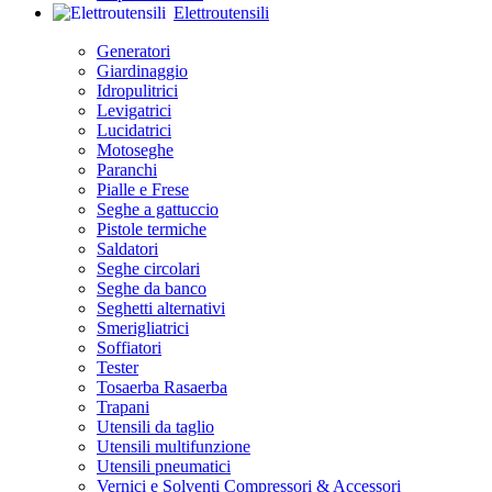
Elettroutensili
Generatori
Giardinaggio
Idropulitrici
Levigatrici
Lucidatrici
Motoseghe
Paranchi
Pialle e Frese
Seghe a gattuccio
Pistole termiche
Saldatori
Seghe circolari
Seghe da banco
Seghetti alternativi
Smerigliatrici
Soffiatori
Tester
Tosaerba Rasaerba
Trapani
Utensili da taglio
Utensili multifunzione
Utensili pneumatici
Vernici e Solventi Compressori & Accessori