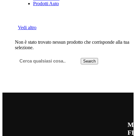
Prodotti Auto
Vedi altro
Non è stato trovato nessun prodotto che corrisponde alla tua
selezione.
Search
M
FI