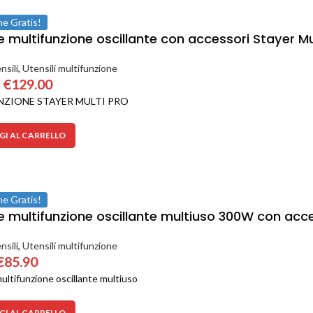
ne Gratis!
e multifunzione oscillante con accessori Stayer Mu
nsili
,
Utensili multifunzione
€
129.00
NZIONE STAYER MULTI PRO
I AL CARRELLO
ne Gratis!
le multifunzione oscillante multiuso 300W con a
nsili
,
Utensili multifunzione
€
85.90
ultifunzione oscillante multiuso
I AL CARRELLO