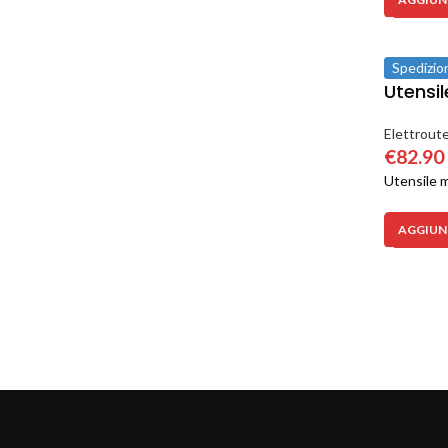
TikTok
Spedizio
Utensil
Elettroute
€
82.90
Utensile m
AGGIUNG