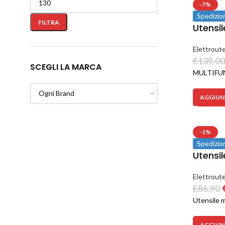
-7%
Spedizio
FILTRA
Utensil
Elettroute
€
139.00
SCEGLI LA MARCA
MULTIFU
AGGIUNG
-1%
Spedizio
Utensi
Elettroute
€
86.90
Utensile m
Instagram
WhatsApp
AGGIUNG