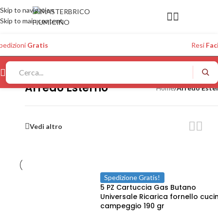
Skip to navigation
Skip to main content
pedizioni
Gratis
Resi
Faci
Arredo Esterno
Home
/
Arredo Este
Vedi altro
Spedizione Gratis!
5 PZ Cartuccia Gas Butano
Universale Ricarica fornello cuci
campeggio 190 gr