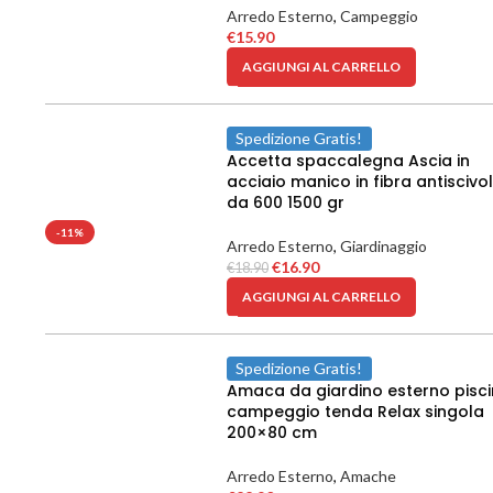
Arredo Esterno
,
Campeggio
€
15.90
AGGIUNGI AL CARRELLO
Spedizione Gratis!
Accetta spaccalegna Ascia in
acciaio manico in fibra antiscivo
da 600 1500 gr
-11%
Arredo Esterno
,
Giardinaggio
€
16.90
€
18.90
AGGIUNGI AL CARRELLO
Spedizione Gratis!
Amaca da giardino esterno pisc
campeggio tenda Relax singola
200×80 cm
Arredo Esterno
,
Amache