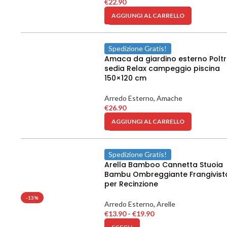
€
22.90
AGGIUNGI AL CARRELLO
Spedizione Gratis!
Amaca da giardino esterno Polt
sedia Relax campeggio piscina
150×120 cm
Arredo Esterno
,
Amache
€
26.90
AGGIUNGI AL CARRELLO
Spedizione Gratis!
Arella Bamboo Cannetta Stuoia
Bambu Ombreggiante Frangivist
per Recinzione
-13%
Arredo Esterno
,
Arelle
€
13.90
-
€
19.90