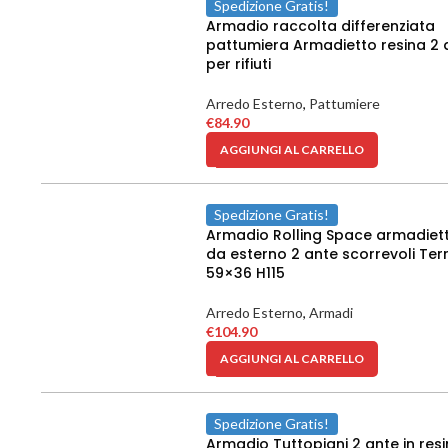
Spedizione Gratis!
Armadio raccolta differenziata
pattumiera Armadietto resina 2 
per rifiuti
Arredo Esterno
,
Pattumiere
€
84.90
AGGIUNGI AL CARRELLO
Spedizione Gratis!
Armadio Rolling Space armadiet
da esterno 2 ante scorrevoli Ter
59×36 H115
Arredo Esterno
,
Armadi
€
104.90
AGGIUNGI AL CARRELLO
Spedizione Gratis!
Armadio Tuttopiani 2 ante in res