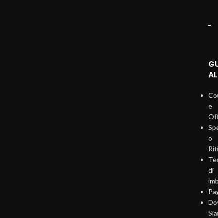
G
AL
Co
e
Of
Sp
o
Rit
Te
di
imb
Pa
Do
Si