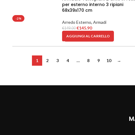
per esterno interno 3 ripiani
68x39x170 cm
-2%
Arredo Esterno
,
Armadi
€
145.90
€
149.00
AGGIUNGI AL CARRELLO
1
2
3
4
…
8
9
10
→
M