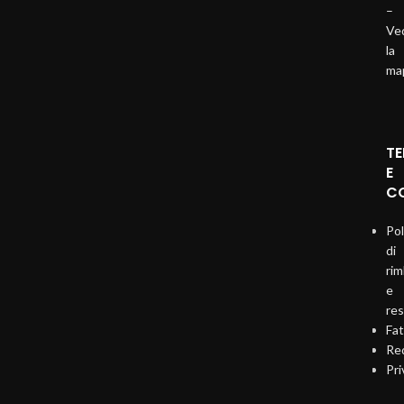
–
Ve
la
ma
TE
E
CO
Pol
di
ri
e
re
Fat
Req
Pri