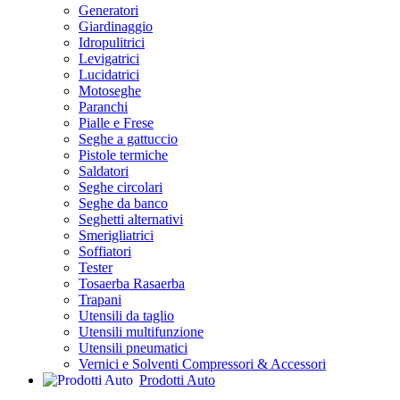
Generatori
Giardinaggio
Idropulitrici
Levigatrici
Lucidatrici
Motoseghe
Paranchi
Pialle e Frese
Seghe a gattuccio
Pistole termiche
Saldatori
Seghe circolari
Seghe da banco
Seghetti alternativi
Smerigliatrici
Soffiatori
Tester
Tosaerba Rasaerba
Trapani
Utensili da taglio
Utensili multifunzione
Utensili pneumatici
Vernici e Solventi Compressori & Accessori
Prodotti Auto