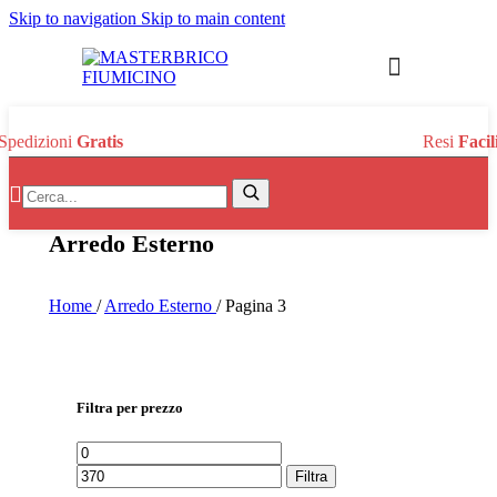
Skip to navigation
Skip to main content
Spedizioni
Gratis
Resi
Facil
Search:
Search
Arredo Esterno
Home
/
Arredo Esterno
/
Pagina 3
Filtra per prezzo
Prezzo
Prezzo
Min
Max
Filtra