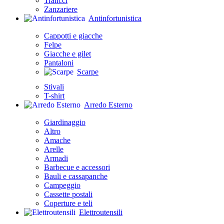
Tralicci
Zanzariere
Antinfortunistica
Cappotti e giacche
Felpe
Giacche e gilet
Pantaloni
Scarpe
Stivali
T-shirt
Arredo Esterno
Giardinaggio
Altro
Amache
Arelle
Armadi
Barbecue e accessori
Bauli e cassapanche
Campeggio
Cassette postali
Coperture e teli
Elettroutensili