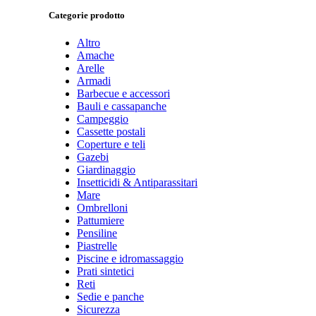
Categorie prodotto
Altro
Amache
Arelle
Armadi
Barbecue e accessori
Bauli e cassapanche
Campeggio
Cassette postali
Coperture e teli
Gazebi
Giardinaggio
Insetticidi & Antiparassitari
Mare
Ombrelloni
Pattumiere
Pensiline
Piastrelle
Piscine e idromassaggio
Prati sintetici
Reti
Sedie e panche
Sicurezza