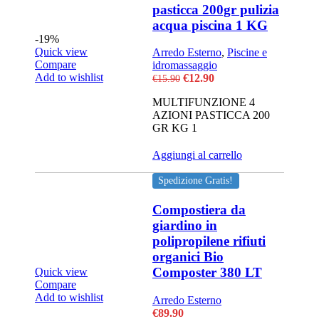
pasticca 200gr pulizia
acqua piscina 1 KG
-19%
Quick view
Arredo Esterno
,
Piscine e
Compare
idromassaggio
Add to wishlist
Il
Il
€
12.90
€
15.90
prezzo
prezzo
MULTIFUNZIONE 4
originale
attuale
AZIONI PASTICCA 200
era:
è:
GR KG 1
€15.90.
€12.90.
Aggiungi al carrello
Spedizione Gratis!
Compostiera da
giardino in
polipropilene rifiuti
organici Bio
Composter 380 LT
Quick view
Compare
Add to wishlist
Arredo Esterno
€
89.90