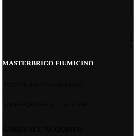
MASTERBRICO FIUMICINO
VIALE TRAIANO 7/13, 00054 ROMA
ecommerce@masterbrico.it
06.45424090
GUIDA ALL’ACQUISTO