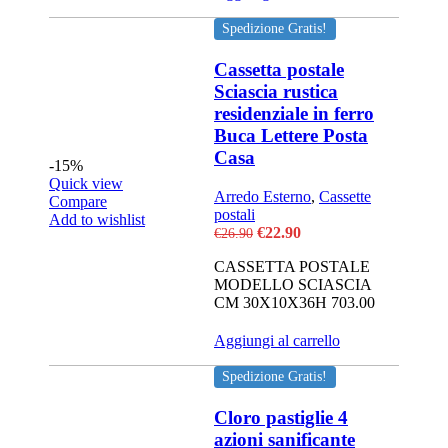
Spedizione Gratis!
Cassetta postale
Sciascia rustica
residenziale in ferro
Buca Lettere Posta
Casa
-15%
Quick view
Arredo Esterno
,
Cassette
Compare
postali
Add to wishlist
Il
Il
€
22.90
€
26.90
prezzo
prezzo
CASSETTA POSTALE
originale
attuale
MODELLO SCIASCIA
era:
è:
CM 30X10X36H 703.00
€26.90.
€22.90.
Aggiungi al carrello
Spedizione Gratis!
Cloro pastiglie 4
azioni sanificante