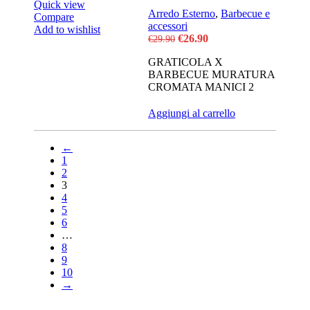
Quick view
Arredo Esterno
,
Barbecue e
Compare
accessori
Add to wishlist
Il
Il
€
26.90
€
29.90
prezzo
prezzo
GRATICOLA X
originale
attuale
BARBECUE MURATURA
era:
è:
CROMATA MANICI 2
€29.90.
€26.90.
Aggiungi al carrello
←
1
2
3
4
5
6
…
8
9
10
→