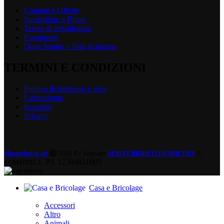
Coupon e Offerte
Spedizione o Ritiro
Tempi di imballaggio
Pagamenti
Dove Siamo – Vedi la mappa
TERMINI E CONDIZIONI
Politica di rimborso e reso
Fatturazione
Requisiti
Privacy
Masterbrico srl
2026 By Software
MASTERBRICO FIUMICINO
. E-
P.I. 12384831009
COMMERCE.
Casa e Bricolage
Accessori
Altro
Animali