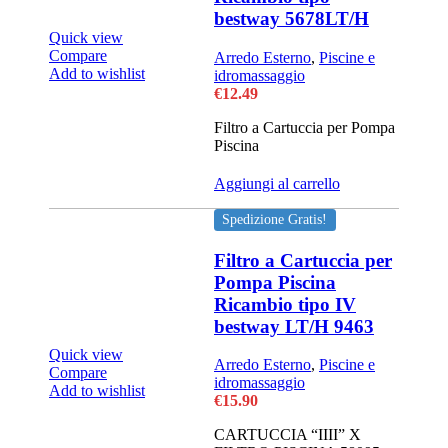
bestway 5678LT/H
Quick view
Compare
Arredo Esterno
,
Piscine e
Add to wishlist
idromassaggio
€
12.49
Filtro a Cartuccia per Pompa
Piscina
Aggiungi al carrello
Spedizione Gratis!
Filtro a Cartuccia per
Pompa Piscina
Ricambio tipo IV
bestway LT/H 9463
Quick view
Arredo Esterno
,
Piscine e
Compare
idromassaggio
Add to wishlist
€
15.90
CARTUCCIA “IIII” X