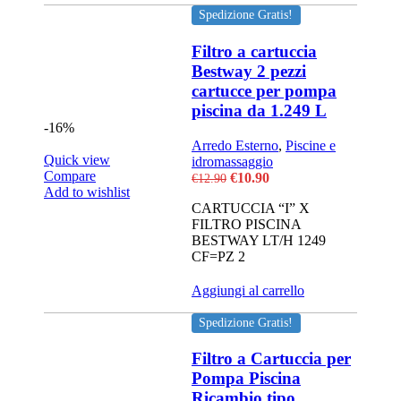
Spedizione Gratis!
Filtro a cartuccia
Bestway 2 pezzi
cartucce per pompa
piscina da 1.249 L
-16%
Arredo Esterno
,
Piscine e
Quick view
idromassaggio
Compare
Il
Il
€
10.90
€
12.90
Add to wishlist
prezzo
prezzo
CARTUCCIA “I” X
originale
attuale
FILTRO PISCINA
era:
è:
BESTWAY LT/H 1249
€12.90.
€10.90.
CF=PZ 2
Aggiungi al carrello
Spedizione Gratis!
Filtro a Cartuccia per
Pompa Piscina
Ricambio tipo