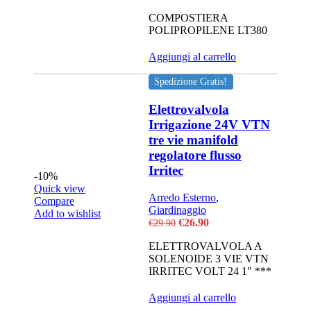
COMPOSTIERA
POLIPROPILENE LT380
Aggiungi al carrello
Spedizione Gratis!
Elettrovalvola
Irrigazione 24V VTN
tre vie manifold
regolatore flusso
Irritec
-10%
Quick view
Arredo Esterno
,
Compare
Giardinaggio
Add to wishlist
Il
Il
€
26.90
€
29.90
prezzo
prezzo
ELETTROVALVOLA A
originale
attuale
SOLENOIDE 3 VIE VTN
era:
è:
IRRITEC VOLT 24 1″ ***
€29.90.
€26.90.
Aggiungi al carrello