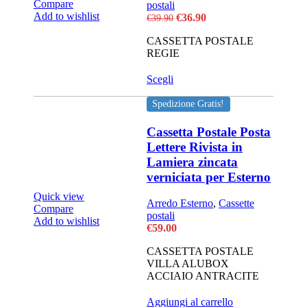
Compare
postali
Add to wishlist
Il
Il
€
36.90
€
39.90
prezzo
prezzo
CASSETTA POSTALE
originale
attuale
REGIE
era:
è:
€39.90.
€36.90.
Questo
Scegli
prodotto
ha
Spedizione Gratis!
più
varianti.
Cassetta Postale Posta
Le
Lettere Rivista in
opzioni
Lamiera zincata
possono
verniciata per Esterno
essere
scelte
Quick view
nella
Arredo Esterno
,
Cassette
Compare
pagina
postali
Add to wishlist
del
€
59.00
prodotto
CASSETTA POSTALE
VILLA ALUBOX
ACCIAIO ANTRACITE
Aggiungi al carrello