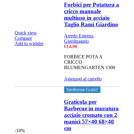
Forbici per Potatura a
cricco manuale
multiuso in acciaio
Taglio Rami Giardino
Quick view
Arredo Esterno
,
Compare
Giardinaggio
Add to wishlist
€
14.90
FORBICE POTA A
CRICCO
BLUMENGARTEN 1300
Aggiungi al carrello
Spedizione Gratis!
Graticola per
Barbecue in muratura
acciaio cromato con 2
manici 57×40 68×40
cm
-10%