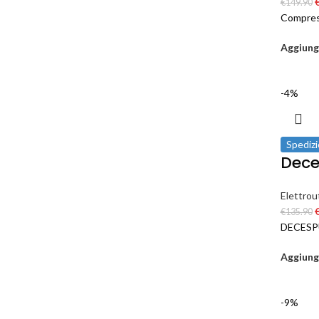
€
149.90
Compress
Aggiungi
-4%
Spedizi
Dece
Elettrout
€
135.90
DECESP
Aggiungi
-9%