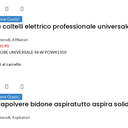
one Gratis!
a coltelli elettrico professionale univers
ensili
,
Affilatori
45.90
TORE UNIVERSALE 96 W POWX1350
 al carrello
one Gratis!
apolvere bidone aspiratutto aspira solidi
ensili
,
Aspiratori