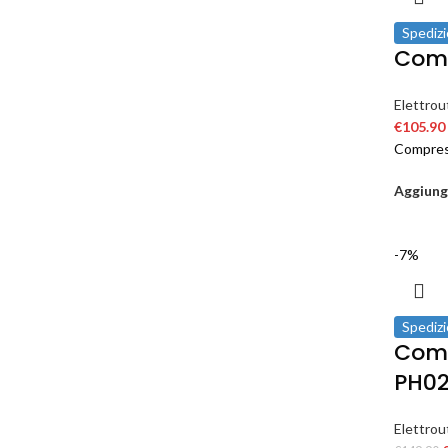
Spedizi
Comp
Elettrout
€
105.90
Compres
Aggiungi
-7%
Spedizi
Comp
PH0
Elettrout