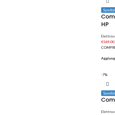
Spedizi
Comp
HP
Elettrout
€
569.00
COMPRE
Aggiungi
-7%
Spedizi
Comp
Elettrout