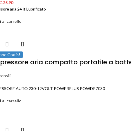
€
125.90
ore aria 24 lt Lubrificato
 al carrello
one Gratis!
ressore aria compatto portatile a batte
ensili
SSORE AUTO 230-12VOLT POWERPLUS POWDP7030
 al carrello