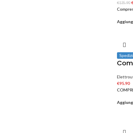
€
135.90
Compress
Aggiungi
Spedizi
Comp
Elettrout
€
95.90
COMPRE
Aggiungi