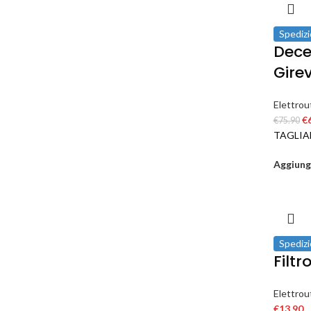
Spedizi
Dece
Gire
Elettrout
€
€
75.90
TAGLIA
Aggiungi
Spedizi
Filt
Elettrout
€
13.90