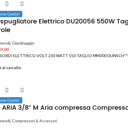
one Gratis!
spugliatore Elettrico DU20056 550W T
vole
ensili
,
Giardinaggio
69.00
BORDI ELETTRICO VOLT 230 WATT 550 TAGLIO MM300 DUNSCH**
 al carrello
one Gratis!
ro ARIA 3/8″ M Aria compressa Compressor
ensili
,
Compressori & Accessori