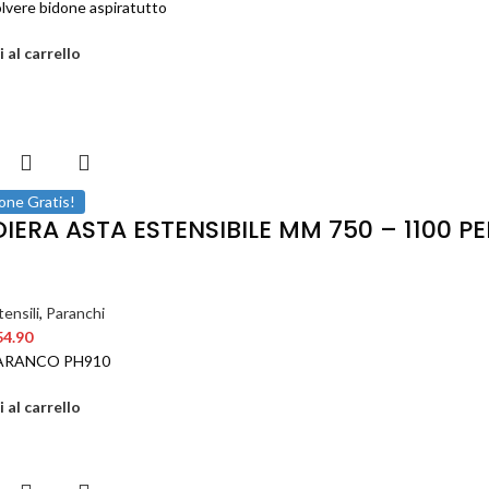
lvere bidone aspiratutto
 al carrello
one Gratis!
IERA ASTA ESTENSIBILE MM 750 – 1100 
ensili
,
Paranchi
54.90
ARANCO PH910
 al carrello