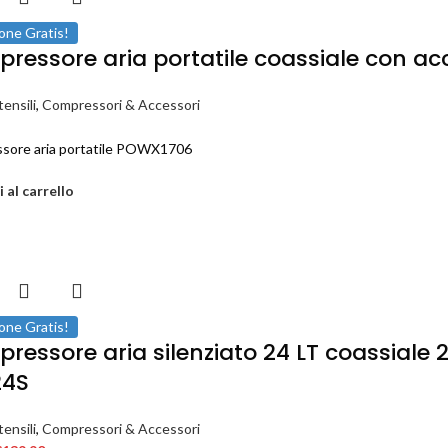
one Gratis!
ressore aria portatile coassiale con ac
ensili
,
Compressori & Accessori
sore aria portatile POWX1706
 al carrello
one Gratis!
ressore aria silenziato 24 LT coassiale
24S
ensili
,
Compressori & Accessori