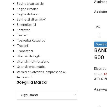
Aspirapo
Seghe a gattuccio
Seghe circolari
Aggiungi
Seghe da banco
Seghetti alternativi
Smerigliatrici
-7%
Soffiatori
Tester
Tosaerba Rasaerba
Spedizi
Trapani
BAND
Troncatrici
600
Utensili da taglio
Utensili multifunzione
Utensili pneumatici
Elettrout
Vernici e Solventi Compressori &
€
€
59.00
Accessori
ASTA P
Scegli la Marca
Aggiungi