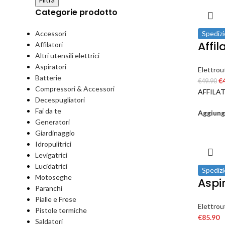
Categorie prodotto
Accessori
Spedizi
Affil
Affilatori
Altri utensili elettrici
Aspiratori
Elettrout
Batterie
€
€
49.90
Compressori & Accessori
AFFILA
Decespugliatori
Fai da te
Aggiungi
Generatori
Giardinaggio
Idropulitrici
Levigatrici
Lucidatrici
Spedizi
Motoseghe
Aspir
Paranchi
Pialle e Frese
Elettrout
Pistole termiche
€
85.90
Saldatori