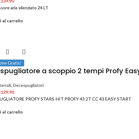
€
139.90
ore aria silenziato 24 LT
 al carrello
one Gratis!
spugliatore a scoppio 2 tempi Profy Easy
ensili
,
Decespugliatori
€
129.90
UGLIATORE PROFY STARS-HIT PROFY 43 2T CC 43 EASY START
 al carrello