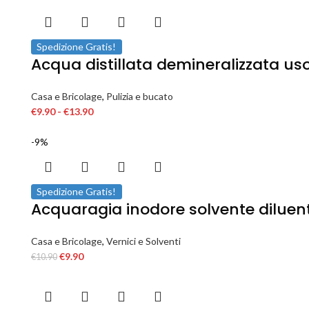
Spedizione Gratis!
Acqua distillata demineralizzata uso
Casa e Bricolage
,
Pulizia e bucato
€
9.90
-
€
13.90
-9%
Spedizione Gratis!
Acquaragia inodore solvente diluente 
Casa e Bricolage
,
Vernici e Solventi
€
9.90
€
10.90