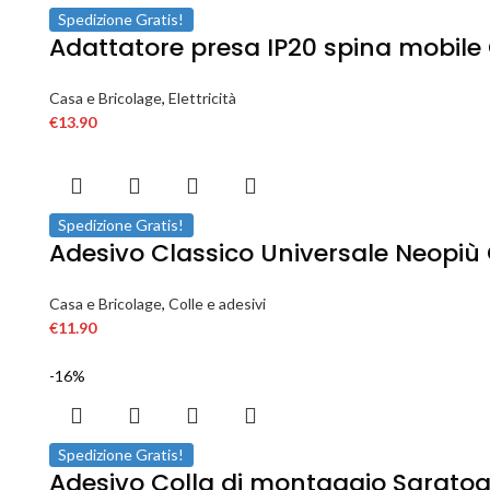
Spedizione Gratis!
Adattatore presa IP20 spina mobile 
Casa e Bricolage
,
Elettricità
€
13.90
Spedizione Gratis!
Adesivo Classico Universale Neopiù 
Casa e Bricolage
,
Colle e adesivi
€
11.90
-16%
Spedizione Gratis!
Adesivo Colla di montaggio Saratoga