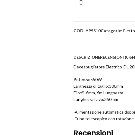
COD:
A95510
Categorie:
Elettr
DESCRIZIONE
RECENSIONI (0)
SH
Decespugliatore Elettrico-DU2
Potenza:550W
Larghezza di taglio:300mm
Filo:f1.6mm, 6m Lunghezza
Lunghezza cavo:350mm
·Alimentazione automatica doppio
·Tubo telescopico con rotazione 
Recensioni