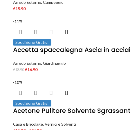
Arredo Esterno
,
Campeggio
€
15.90
-11%
Spedizione Gratis!
Accetta spaccalegna Ascia in acciai
Arredo Esterno
,
Giardinaggio
€
16.90
€
18.90
-10%
Spedizione Gratis!
Acetone Pulitore Solvente Sgrassan
Casa e Bricolage
,
Vernici e Solventi