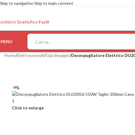
Skip to navigation
Skip to main content
pedizioni
Gratis
Resi
Facili
MENU
Home
/
Elettroutensili
/
Giardinaggio
/
Decespugliatore Elettrico DU2
-9%
Click to enlarge