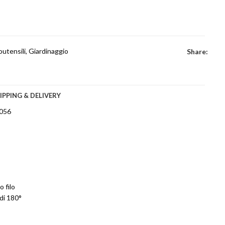
outensili
,
Giardinaggio
Share:
IPPING & DELIVERY
0056
 filo
di 180°