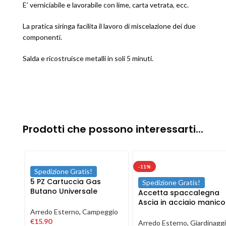
E’ verniciabile e lavorabile con lime, carta vetrata, ecc.
La pratica siringa facilita il lavoro di miscelazione dei due
componenti.
Salda e ricostruisce metalli in soli 5 minuti.
Prodotti che possono interessarti...
-11%
Spedizione Gratis!
5 PZ Cartuccia Gas
Spedizione Gratis!
Butano Universale
Accetta spaccalegna
Ricarica fornello cucina
Ascia in acciaio manico
campeggio 190 gr
in fibra antiscivolo da
Arredo Esterno
,
Campeggio
600 1500 gr
€
15.90
Arredo Esterno
,
Giardinagg