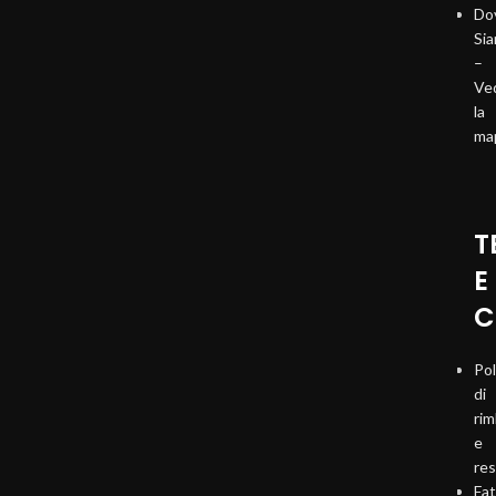
Do
Si
–
Ve
la
ma
T
E
C
Pol
di
ri
e
re
Fat