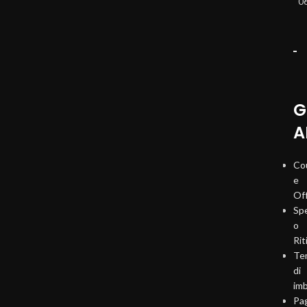
0
G
A
Co
e
Of
Sp
o
Rit
Te
di
imb
Pa