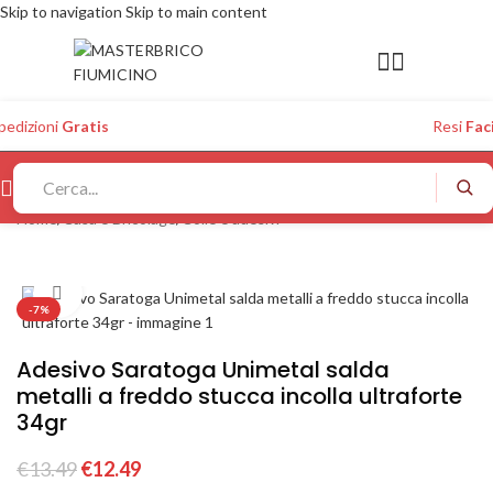
Skip to navigation
Skip to main content
pedizioni
Gratis
Resi
Faci
Home
/
Casa e Bricolage
/
Colle e adesivi
Click to enlarge
-7%
Adesivo Saratoga Unimetal salda
metalli a freddo stucca incolla ultraforte
34gr
€
13.49
€
12.49