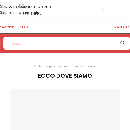
Skip to navigation
Skip to main content
pedizioni
Gratis
Resi
Faci
Oppure ch
Nella mappa, clicca su indicazioni stradali
ECCO DOVE SIAMO