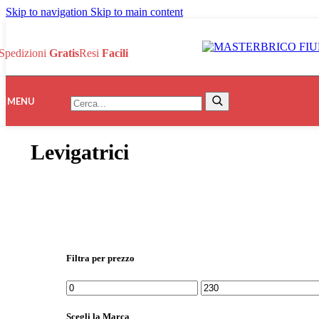
Skip to navigation
Skip to main content
Spedizioni
Gratis
Resi
Facili
Search:
MENU
Search
Levigatrici
Filtra per prezzo
Prezzo
Prezzo
Min
Max
Scegli la Marca