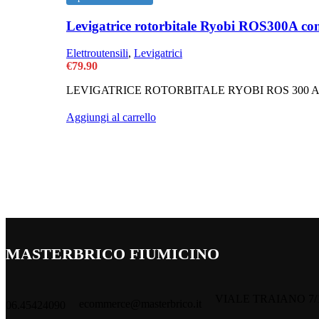
Levigatrice rotorbitale Ryobi ROS300A con
Elettroutensili
,
Levigatrici
€
79.90
LEVIGATRICE ROTORBITALE RYOBI ROS 300 
Aggiungi al carrello
MASTERBRICO FIUMICINO
VIALE TRAIANO 7/
ecommerce@masterbrico.it
06.45424090