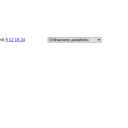
edi
9
12
18
24