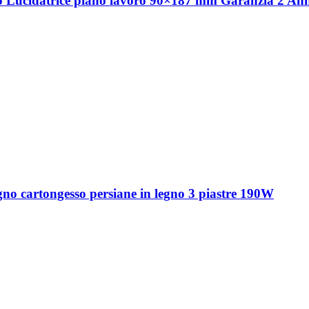
o Lucidatrice piano lavoro 90×187 mm Garanzia 2 An
egno cartongesso persiane in legno 3 piastre 190W