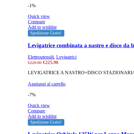
-1%
Quick view
Compare
Add to wishlist
Spedizione Gratis!
Levigatrice combinata a nastro e disco 
Elettroutensili
,
Levigatrici
Il
Il
€
225.90
€
229.00
prezzo
prezzo
LEVIGATRICE A NASTRO+DISCO STAZIONARI
originale
attuale
era:
è:
€229.00.
€225.90.
Aggiungi al carrello
-7%
Quick view
Compare
Add to wishlist
Spedizione Gratis!