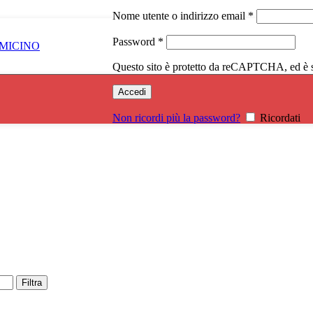
Richiesto
Nome utente o indirizzo email
*
Richiesto
Password
*
Questo sito è protetto da reCAPTCHA, ed è s
Accedi
Non ricordi più la password?
Ricordati
Filtra