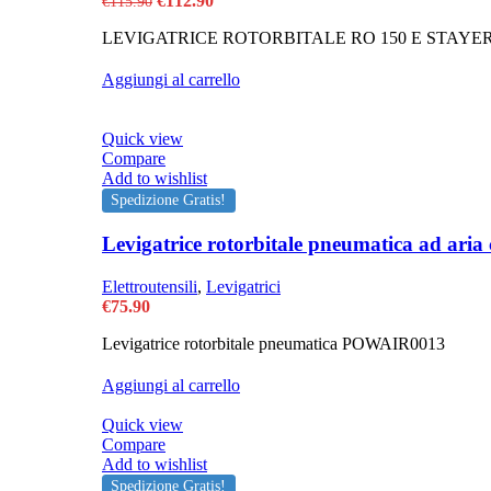
€
112.90
€
115.90
prezzo
prezzo
LEVIGATRICE ROTORBITALE RO 150 E STAYE
originale
attuale
era:
è:
€115.90.
€112.90.
Aggiungi al carrello
Quick view
Compare
Add to wishlist
Spedizione Gratis!
Levigatrice rotorbitale pneumatica ad ari
Elettroutensili
,
Levigatrici
€
75.90
Levigatrice rotorbitale pneumatica POWAIR0013
Aggiungi al carrello
Quick view
Compare
Add to wishlist
Spedizione Gratis!