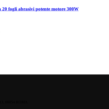
 20 fogli abrasivi potente motore 300W
A
13, 00054 ROMA