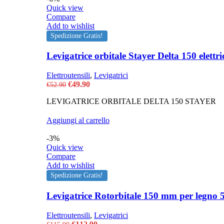
Quick view
Compare
Add to wishlist
Spedizione Gratis!
Levigatrice orbitale Stayer Delta 150 elet
Elettroutensili
,
Levigatrici
Il
Il
€
49.90
€
52.90
prezzo
prezzo
LEVIGATRICE ORBITALE DELTA 150 STAYER
originale
attuale
era:
è:
€52.90.
€49.90.
Aggiungi al carrello
-3%
Quick view
Compare
Add to wishlist
Spedizione Gratis!
Levigatrice Rotorbitale 150 mm per legno 
Elettroutensili
,
Levigatrici
Il
Il