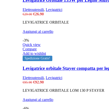
Levigatrice Orbitale 135W per Legno Mur
Elettroutensili
,
Levigatrici
Il
Il
€
26.90
€
29.00
prezzo
prezzo
LEVIGATRICE ORBITALE
originale
attuale
era:
è:
€29.00.
€26.90.
Aggiungi al carrello
-3%
Quick view
Compare
Add to wishlist
Spedizione Gratis!
Levigatrice orbitale Stayer compatta per l
Elettroutensili
,
Levigatrici
Il
Il
€
92.90
€
95.90
prezzo
prezzo
LEVIGATRICE ORBITALE LOM 130 P STAYER
originale
attuale
era:
è:
€95.90.
€92.90.
Aggiungi al carrello
-6%