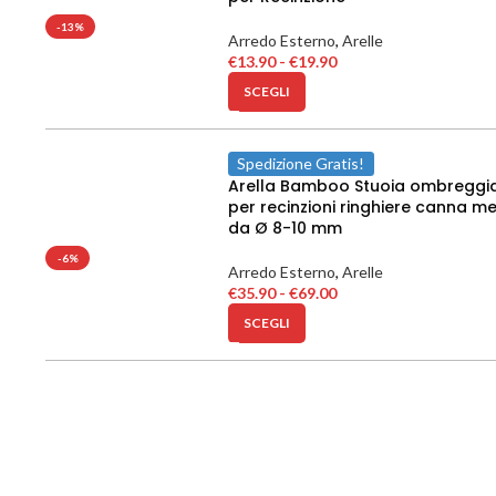
-13%
Arredo Esterno
,
Arelle
€
13.90
-
€
19.90
SCEGLI
Spedizione Gratis!
Arella Bamboo Stuoia ombreggi
per recinzioni ringhiere canna m
da Ø 8-10 mm
-6%
Arredo Esterno
,
Arelle
€
35.90
-
€
69.00
SCEGLI