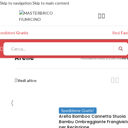
Skip to navigation
Skip to main content
pedizioni
Gratis
Resi
Faci
Arelle
Home
/
Arredo Esterno
/
Are
Vedi altro
Spedizione Gratis!
Arella Bamboo Cannetta Stuoia
Bambu Ombreggiante Frangivist
per Recinzione