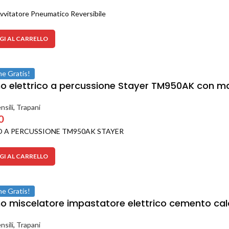
vvitatore Pneumatico Reversibile
I AL CARRELLO
ne Gratis!
o elettrico a percussione Stayer TM950AK con ma
nsili
,
Trapani
0
 A PERCUSSIONE TM950AK STAYER
I AL CARRELLO
ne Gratis!
o miscelatore impastatore elettrico cemento cal
nsili
,
Trapani