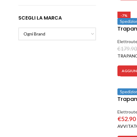
-7%
SCEGLI LA MARCA
Spedizio
Trapan
Elettroute
€
179.90
TRAPANO 
AGGIUNG
Spedizio
Trapan
Elettroute
€
52.90
AVVITATO