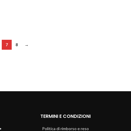
7
8
→
TERMINI E CONDIZIONI
Politica di rimborso e reso