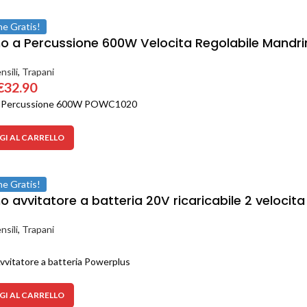
ne Gratis!
o a Percussione 600W Velocita Regolabile Mandr
nsili
,
Trapani
€
32.90
a Percussione 600W POWC1020
I AL CARRELLO
ne Gratis!
 avvitatore a batteria 20V ricaricabile 2 velocit
nsili
,
Trapani
vvitatore a batteria Powerplus
I AL CARRELLO