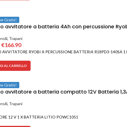
ne Gratis!
o avvitatore a batteria 4Ah con percussione Ryob
nsili
,
Trapani
€
166.90
AVVITATORE RYOBI A PERCUSSIONE BATTERIA R18PD3-140SA 1 B
I AL CARRELLO
ne Gratis!
o avvitatore a batteria compatto 12V Batteria 1,3
nsili
,
Trapani
RE 12 V 1 X BATTERIA LITIO POWC1051