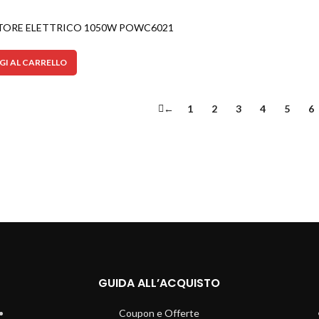
TORE ELETTRICO 1050W POWC6021
I AL CARRELLO
←
1
2
3
4
5
6
GUIDA ALL’ACQUISTO
Coupon e Offerte