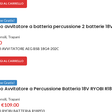
I AL CARRELLO
ne Gratis!
o avvitatore a batteria percussione 2 batterie 1
nsili
,
Trapani
0
 AVVITATORE AEG BSB 18G4-202C
I AL CARRELLO
ne Gratis!
o Avvitatore a Percussione Batteria 18V RYOBI R
nsili
,
Trapani
€
109.00
 RYOBI BATTERIA R18PD3