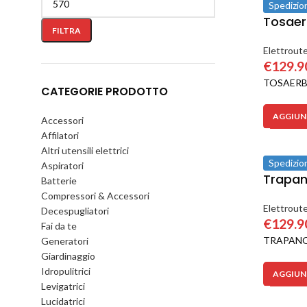
Spedizio
Tosaer
FILTRA
Elettroute
€
129.9
TOSAERB
CATEGORIE PRODOTTO
AGGIUNG
Accessori
Affilatori
Altri utensili elettrici
Spedizio
Aspiratori
Trapan
Batterie
Compressori & Accessori
Elettroute
Decespugliatori
€
129.9
Fai da te
TRAPANO
Generatori
Giardinaggio
Idropulitrici
AGGIUNG
Levigatrici
Lucidatrici