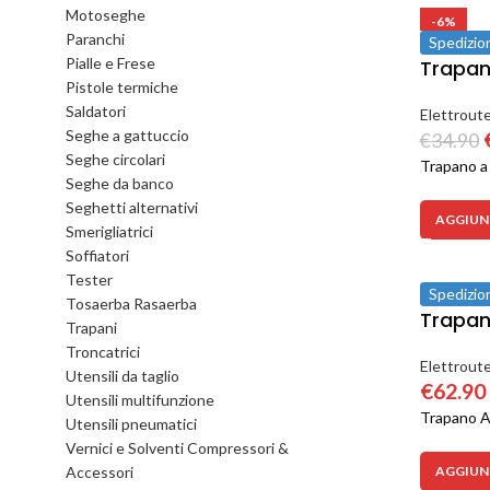
Motoseghe
-6%
Paranchi
Spedizio
Pialle e Frese
Trapan
Pistole termiche
Saldatori
Elettroute
Seghe a gattuccio
€
34.90
Seghe circolari
Trapano 
Seghe da banco
Seghetti alternativi
AGGIUNG
Smerigliatrici
Soffiatori
Tester
Spedizio
Tosaerba Rasaerba
Trapano
Trapani
Troncatrici
Elettroute
Utensili da taglio
€
62.90
Utensili multifunzione
Trapano A
Utensili pneumatici
Vernici e Solventi Compressori &
Accessori
AGGIUNG