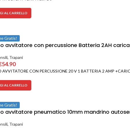
I AL CARRELLO
ne Gratis!
o avvitatore con percussione Batteria 2AH carica
nsili
,
Trapani
€
54.90
 AVVITATORE CON PERCUSSIONE 20 V 1 BATTERIA 2 AMP +CARI
I AL CARRELLO
ne Gratis!
o avvitatore pneumatico 10mm mandrino autoserra
nsili
,
Trapani