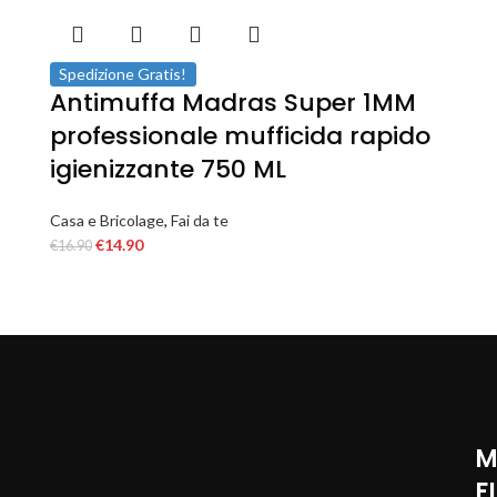
Spedizione Gratis!
Antimuffa Madras Super 1MM
professionale mufficida rapido
igienizzante 750 ML
Casa e Bricolage
,
Fai da te
€
14.90
€
16.90
M
F