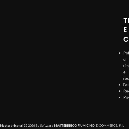
T
E
C
Pol
di
ri
e
re
Fat
Req
Pri
P.I.
Masterbrico srl
2026 By Software
MASTERBRICO FIUMICINO
. E-COMMERCE.