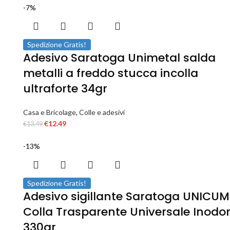
-7%
Spedizione Gratis!
Adesivo Saratoga Unimetal salda
metalli a freddo stucca incolla
ultraforte 34gr
Casa e Bricolage
,
Colle e adesivi
€
12.49
€
13.49
-13%
Spedizione Gratis!
Adesivo sigillante Saratoga UNICUM
Colla Trasparente Universale Inodo
330gr