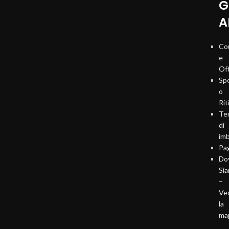
G
A
Co
e
Of
Sp
o
Rit
Te
di
imb
Pa
Do
Si
–
Ve
la
ma