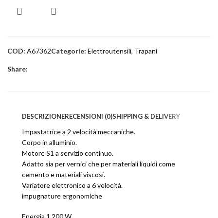
COD:
A67362
Categorie:
Elettroutensili
,
Trapani
Share:
DESCRIZIONE
RECENSIONI (0)
SHIPPING & DELIVERY
Impastatrice a 2 velocità meccaniche.
Corpo in alluminio.
Motore S1 a servizio continuo.
Adatto sia per vernici che per materiali liquidi come
cemento e materiali viscosi.
Variatore elettronico a 6 velocità.
impugnature ergonomiche
Energia 1.200 W