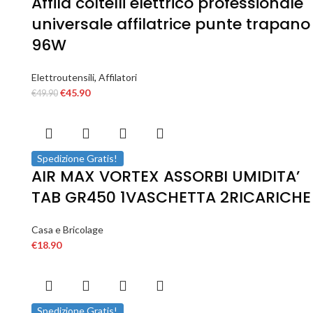
Affila coltelli elettrico professionale
universale affilatrice punte trapano
96W
Elettroutensili
,
Affilatori
€
45.90
€
49.90
Spedizione Gratis!
AIR MAX VORTEX ASSORBI UMIDITA’
TAB GR450 1VASCHETTA 2RICARICHE
Casa e Bricolage
€
18.90
Spedizione Gratis!