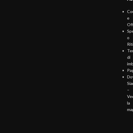
Co
e
Of
Sp
o
Rit
Te
di
imb
Pa
Do
Si
–
Ve
la
ma