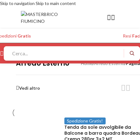
Skip to navigation
Skip to main content
pedizioni
Gratis
Resi
Faci
Arredo Esterno
Home
/
Arredo Esterno
/
Pagina
Vedi altro
Spedizione Gratis!
Tenda da sole avvolgibile da
Balcone a barra quadra Bordea
Crema 280gr 3×2 MT