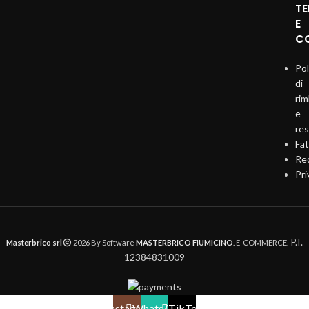
TE
E
CO
Pol
di
ri
e
re
Fat
Req
Pri
P.I.
Masterbrico srl
2026 By Software
MASTERBRICO FIUMICINO
. E-COMMERCE.
12384831009
Instagram
WhatsApp
TikTok