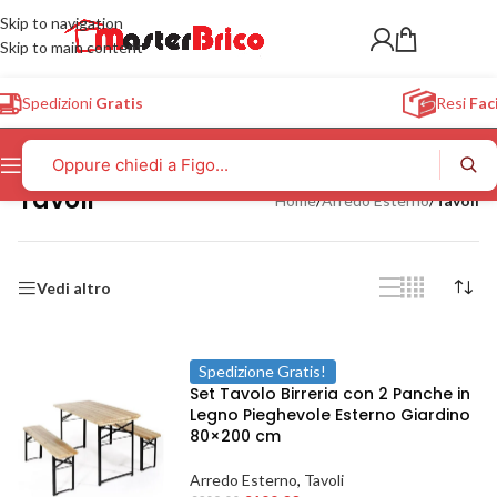
Skip to navigation
Skip to main content
Spedizioni
Gratis
Resi
Faci
Tavoli
Home
/
Arredo Esterno
/
Tavoli
Vedi altro
Spedizione Gratis!
Set Tavolo Birreria con 2 Panche in
Legno Pieghevole Esterno Giardino
80×200 cm
Arredo Esterno
,
Tavoli