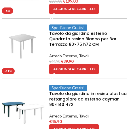
€
199.00
€
209.00
AGGIUNGI AL CARRELLO
-5%
Spedizione Gratis!
Tavolo da giardino esterno
Quadrato resina Bianco per Bar
Terrazzo 80×75 h72 CM
Arredo Esterno
,
Tavoli
€
39.90
€
44.90
AGGIUNGI AL CARRELLO
-11%
Spedizione Gratis!
Tavolo da giardino in resina plastica
rettangolare da esterno cayman
90×140 H72
Arredo Esterno
,
Tavoli
€
45.90