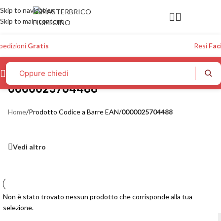
Skip to navigation
Skip to main content
pedizioni
Gratis
Resi
Faci
0000025704488
Home
/
Prodotto Codice a Barre EAN
/
0000025704488
Vedi altro
Non è stato trovato nessun prodotto che corrisponde alla tua
selezione.