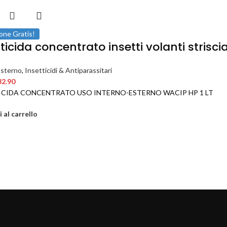
one Gratis!
ticida concentrato insetti volanti strisc
Esterno
,
Insetticidi & Antiparassitari
32.90
ICIDA CONCENTRATO USO INTERNO-ESTERNO WACIP HP 1 LT
 al carrello