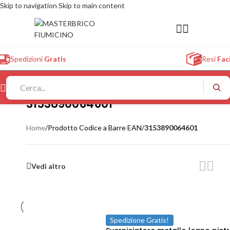
Skip to navigation
Skip to main content
Spedizioni
Gratis
Resi
Faci
3153890064601
Home
/
Prodotto Codice a Barre EAN
/
3153890064601
Vedi altro
Spedizione Gratis!