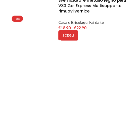
Sverniciatore metallo legno piet
V33 Gel Express Multisupporto
rimuovi vernice
-8%
Casa e Bricolage
,
Fai da te
€
18.90
-
€
22.90
SCEGLI