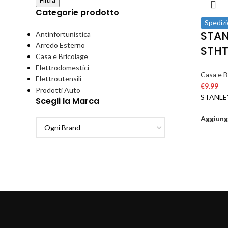
Categorie prodotto
Spedizi
STAN
Antinfortunistica
Arredo Esterno
STHT
Casa e Bricolage
Elettrodomestici
Casa e B
Elettroutensili
€
9.99
Prodotti Auto
STANLE
Scegli la Marca
Aggiungi