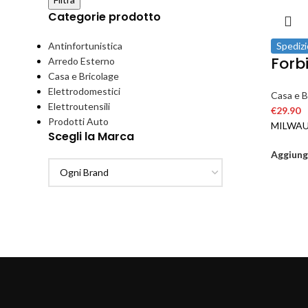
Categorie prodotto
Antinfortunistica
Spedizi
Forb
Arredo Esterno
Casa e Bricolage
Elettrodomestici
Casa e B
Elettroutensili
€
29.90
Prodotti Auto
MILWAU
Scegli la Marca
Aggiungi