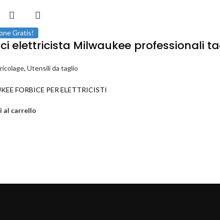
one Gratis!
ici elettricista Milwaukee professionali 
ricolage
,
Utensili da taglio
KEE FORBICE PER ELETTRICISTI
 al carrello