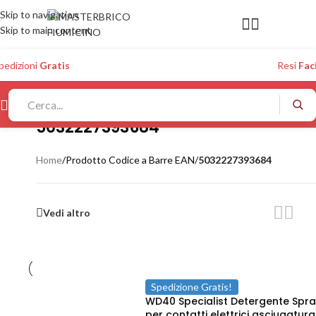
Skip to navigation
Skip to main content
pedizioni
Gratis
Resi
Faci
5032227393684
Home
/
Prodotto Codice a Barre EAN
/
5032227393684
Vedi altro
Spedizione Gratis!
WD40 Specialist Detergente Spr
per contatti elettrici asciugatura