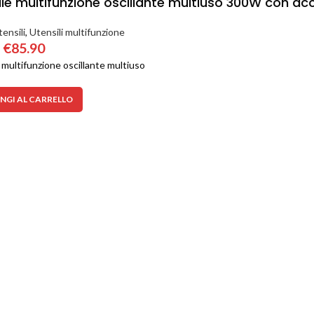
ile multifunzione oscillante multiuso 300W con 
ensili
,
Utensili multifunzione
€
85.90
 multifunzione oscillante multiuso
NGI AL CARRELLO