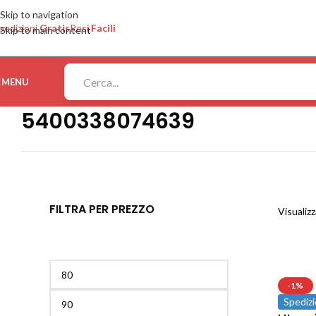
Skip to navigation
pedizioni
Gratis
Resi
Facili
Skip to main content
MENU
5400338074639
FILTRA PER PREZZO
Visualizz
-1%
Spedizi