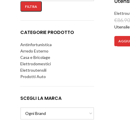
Utens
FILTRA
Elettrout
€
86.90
Utensile
CATEGORIE PRODOTTO
AGGIU
Antinfortunistica
Arredo Esterno
Casa e Bricolage
Elettrodomestici
Instagram
Elettroutensili
WhatsApp
Prodotti Auto
TikTok
SCEGLI LA MARCA