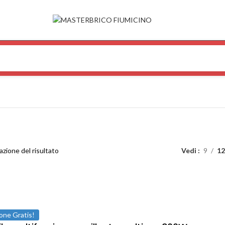
azione del risultato
Vedi
9
12
one Gratis!