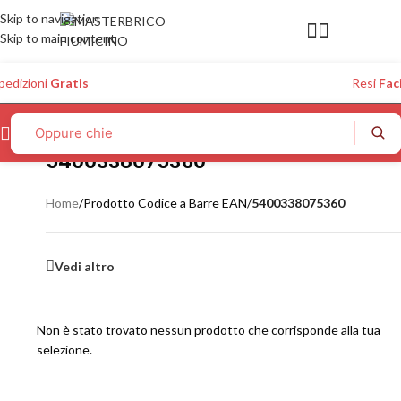
Skip to navigation
Skip to main content
pedizioni
Gratis
Resi
Faci
5400338075360
Home
/
Prodotto Codice a Barre EAN
/
5400338075360
Vedi altro
Non è stato trovato nessun prodotto che corrisponde alla tua
selezione.
Oppure chiedi a