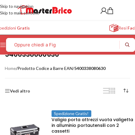
Skip to navigation
Skip to main content
pedizioni
Gratis
Resi
Faci
5400338080630
Home
/
Prodotto Codice a Barre EAN
/
5400338080630
Vedi altro
Spedizione Gratis!
Valigia porta attrezzi vuota valigetta
in alluminio portautensili con 2
cassetti