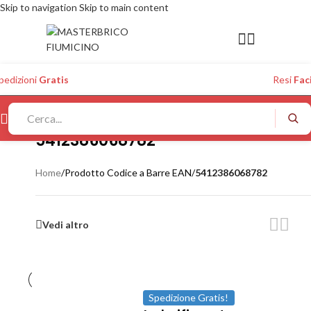
Skip to navigation
Skip to main content
pedizioni
Gratis
Resi
Faci
5412386068782
Home
/
Prodotto Codice a Barre EAN
/
5412386068782
Vedi altro
Spedizione Gratis!