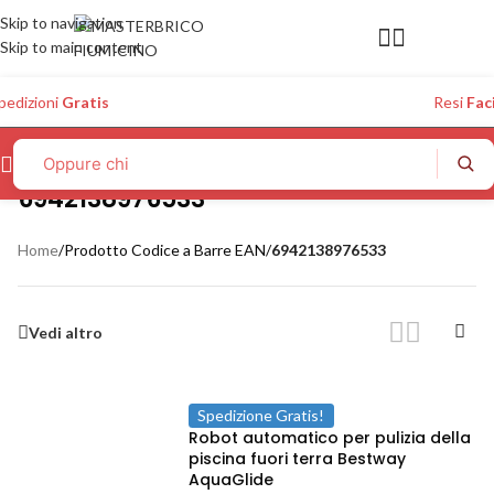
Skip to navigation
Skip to main content
pedizioni
Gratis
Resi
Faci
6942138976533
Home
/
Prodotto Codice a Barre EAN
/
6942138976533
Vedi altro
Spedizione Gratis!
Robot automatico per pulizia della
piscina fuori terra Bestway
AquaGlide