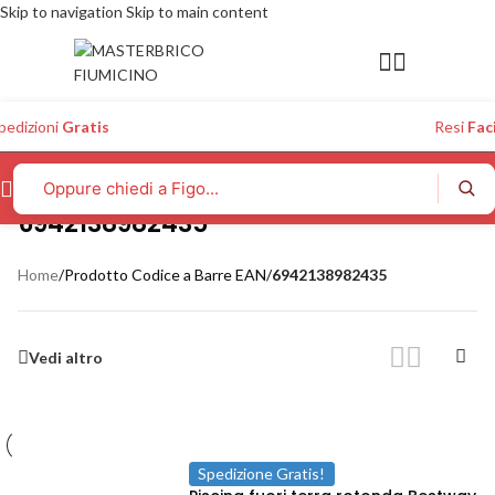
Skip to navigation
Skip to main content
pedizioni
Gratis
Resi
Faci
6942138982435
Home
/
Prodotto Codice a Barre EAN
/
6942138982435
Vedi altro
Spedizione Gratis!