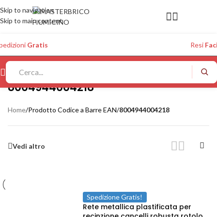
Skip to navigation
Skip to main content
pedizioni
Gratis
Resi
Faci
8004944004218
Home
/
Prodotto Codice a Barre EAN
/
8004944004218
Vedi altro
Spedizione Gratis!
Rete metallica plastificata per
recinzione cancelli robusta rotolo