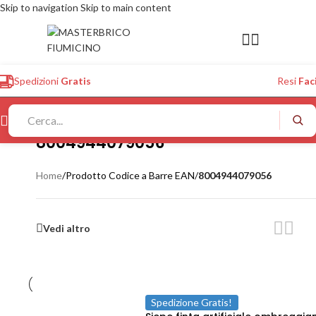
Skip to navigation
Skip to main content
Spedizioni
Gratis
Resi
Faci
8004944079056
Home
/
Prodotto Codice a Barre EAN
/
8004944079056
Vedi altro
Spedizione Gratis!