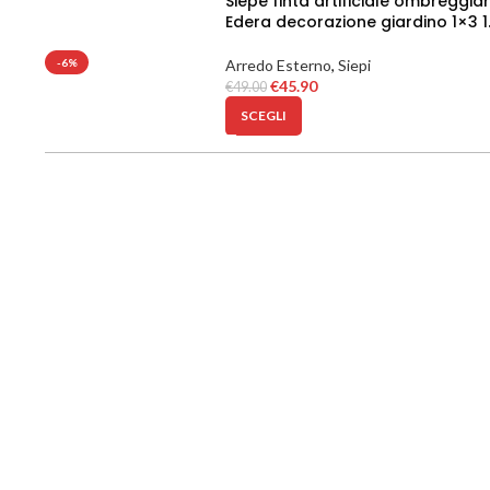
Siepe finta artificiale ombreggia
Edera decorazione giardino 1×3 1
-6%
Arredo Esterno
,
Siepi
€
45.90
€
49.00
SCEGLI