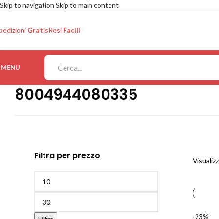
Skip to navigation
Skip to main content
pedizioni
Gratis
Resi
Facili
MENU
8004944080335
Filtra per prezzo
Visualizz
-23%
Filtra