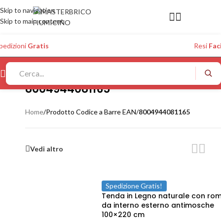
Skip to navigation
Skip to main content
pedizioni
Gratis
Resi
Faci
8004944081165
Home
/
Prodotto Codice a Barre EAN
/
8004944081165
Vedi altro
Spedizione Gratis!
Tenda in Legno naturale con rom
da interno esterno antimosche
100×220 cm