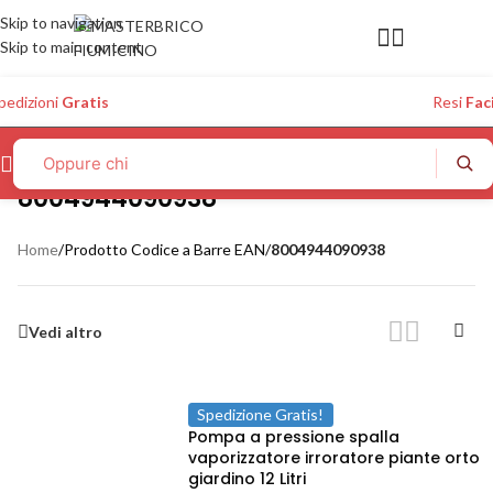
Skip to navigation
Skip to main content
pedizioni
Gratis
Resi
Faci
8004944090938
Home
/
Prodotto Codice a Barre EAN
/
8004944090938
Vedi altro
Spedizione Gratis!
Pompa a pressione spalla
vaporizzatore irroratore piante orto
giardino 12 Litri