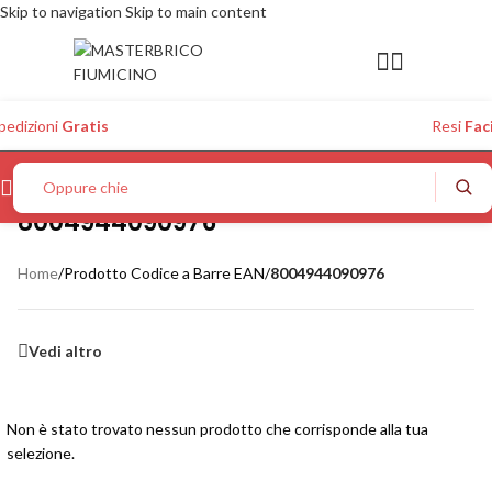
Skip to navigation
Skip to main content
pedizioni
Gratis
Resi
Faci
Oppure chiedi a
8004944090976
Home
/
Prodotto Codice a Barre EAN
/
8004944090976
Vedi altro
Non è stato trovato nessun prodotto che corrisponde alla tua
selezione.
Oppure chiedi