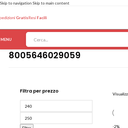
Skip to navigation
Skip to main content
pedizioni
Gratis
Resi
Facili
MENU
8005646029059
Filtra per prezzo
Visualizz
-2%
Filtra