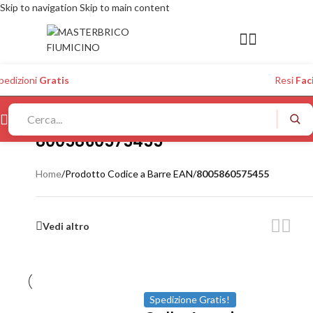
Skip to navigation
Skip to main content
pedizioni
Gratis
Resi
Faci
8005860575455
Home
/
Prodotto Codice a Barre EAN
/
8005860575455
Vedi altro
Spedizione Gratis!