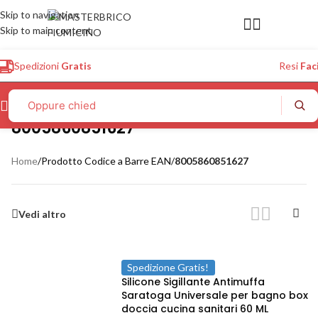
Skip to navigation
Skip to main content
Spedizioni
Gratis
Resi
Faci
8005860851627
Home
/
Prodotto Codice a Barre EAN
/
8005860851627
Vedi altro
Spedizione Gratis!
Silicone Sigillante Antimuffa
Saratoga Universale per bagno box
doccia cucina sanitari 60 ML