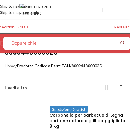
Skip to navigation
Skip to main content
pedizioni
Gratis
Resi
Faci
8009448000025
Home
/
Prodotto Codice a Barre EAN
/
8009448000025
Vedi altro
Spedizione Gratis!
Carbonella per barbecue di Legna
carbone naturale grill bbq grigliata
3 Kg