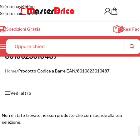
Skip to navigation
Skip to main content
Spedizioni
Gratis
Resi
Faci
8010623010487
Home
/
Prodotto Codice a Barre EAN
/
8010623010487
Vedi altro
Non è stato trovato nessun prodotto che corrisponde alla tua
selezione.
Oppure chiedi a