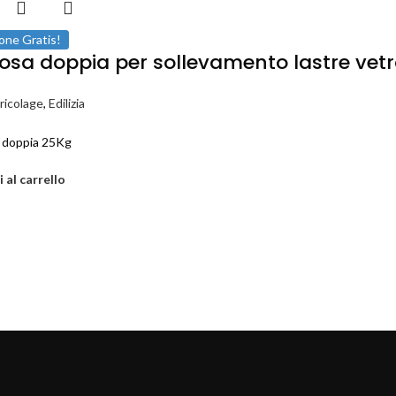
one Gratis!
osa doppia per sollevamento lastre vetro
ricolage
,
Edilizia
 doppia 25Kg
 al carrello