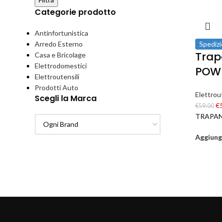
Categorie prodotto
Antinfortunistica
Arredo Esterno
Spedizi
Trap
Casa e Bricolage
Elettrodomestici
POWE
Elettroutensili
Prodotti Auto
Elettrout
Scegli la Marca
€
€
59.00
TRAPAN
Aggiungi