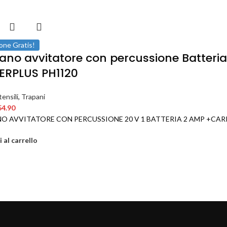
one Gratis!
ano avvitatore con percussione Batteria 
RPLUS PH1120
ensili
,
Trapani
54.90
O AVVITATORE CON PERCUSSIONE 20 V 1 BATTERIA 2 AMP +CAR
 al carrello