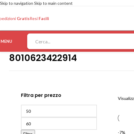
Skip to navigation
Skip to main content
pedizioni
Gratis
Resi
Facili
MENU
8010623422914
Filtra per prezzo
Visualizz
-7%
Filtra