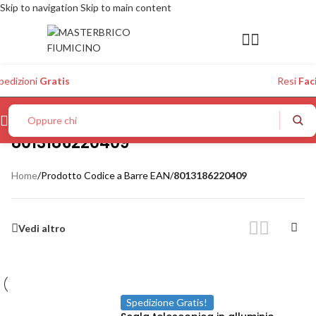
Skip to navigation
Skip to main content
pedizioni
Gratis
Resi
Faci
Oppure chiedi
8013186220409
Home
/
Prodotto Codice a Barre EAN
/
8013186220409
Vedi altro
Spedizione Gratis!