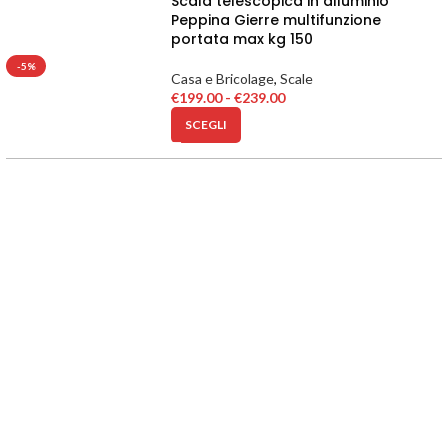
Scala telescopica in alluminio
Peppina Gierre multifunzione
portata max kg 150
-5%
Casa e Bricolage
,
Scale
€
199.00
-
€
239.00
SCEGLI