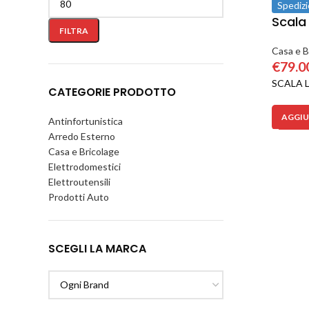
Spedizi
Scala 
FILTRA
Casa e B
€
79.0
SCALA 
CATEGORIE PRODOTTO
AGGIU
Antinfortunistica
Arredo Esterno
Casa e Bricolage
Elettrodomestici
Elettroutensili
Prodotti Auto
SCEGLI LA MARCA