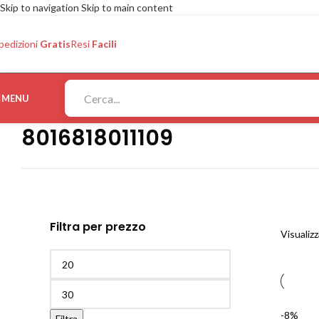
Skip to navigation
Skip to main content
pedizioni
Gratis
Resi
Facili
MENU
8016818011109
Filtra per prezzo
Visualizz
-8%
Filtra