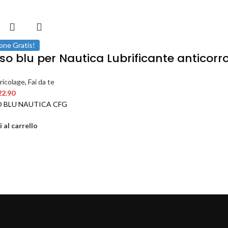
one Gratis!
so blu per Nautica Lubrificante anticorr
ricolage
,
Fai da te
22.90
 BLU NAUTICA CFG
 al carrello