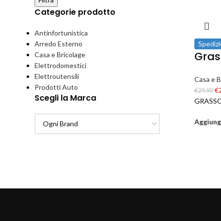
Categorie prodotto
Antinfortunistica
Arredo Esterno
Spedizi
Gras
Casa e Bricolage
Elettrodomestici
Elettroutensili
Casa e B
Prodotti Auto
€
€
24.90
Scegli la Marca
GRASSO
Aggiungi