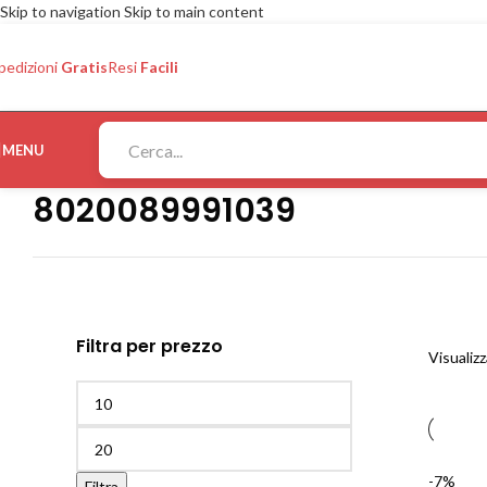
Skip to navigation
Skip to main content
pedizioni
Gratis
Resi
Facili
MENU
8020089991039
Filtra per prezzo
Visualizz
-7%
Filtra