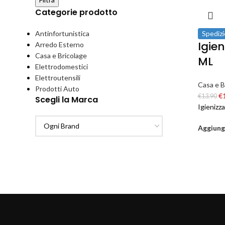
Categorie prodotto
Antinfortunistica
Spedizi
Igie
Arredo Esterno
Casa e Bricolage
ML
Elettrodomestici
Elettroutensili
Casa e B
Prodotti Auto
€
€
13.90
Scegli la Marca
Igienizz
Aggiungi