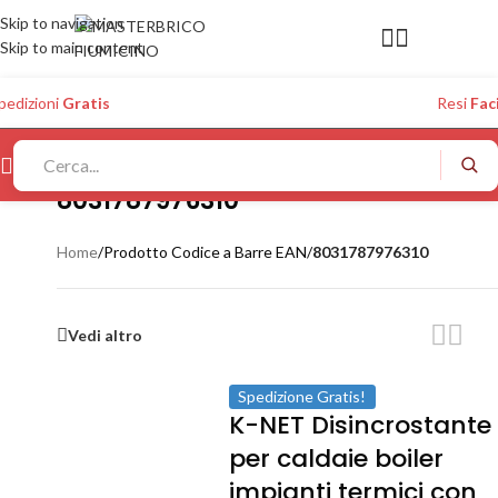
Skip to navigation
Skip to main content
pedizioni
Gratis
Resi
Faci
8031787976310
Home
/
Prodotto Codice a Barre EAN
/
8031787976310
Vedi altro
Spedizione Gratis!
K-NET Disincrostante
per caldaie boiler
impianti termici con