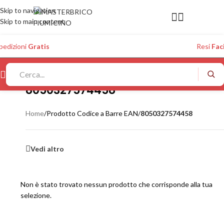
Skip to navigation
Skip to main content
pedizioni
Gratis
Resi
Faci
8050327574458
Home
/
Prodotto Codice a Barre EAN
/
8050327574458
Vedi altro
Non è stato trovato nessun prodotto che corrisponde alla tua
selezione.