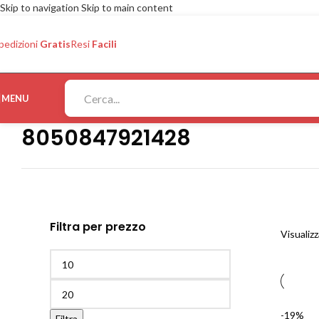
Skip to navigation
Skip to main content
pedizioni
Gratis
Resi
Facili
MENU
8050847921428
Filtra per prezzo
Visualizz
-19%
Filtra