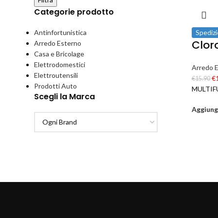
Categorie prodotto
Antinfortunistica
Spedizi
Cloro
Arredo Esterno
Casa e Bricolage
Elettrodomestici
Arredo 
Elettroutensili
€
€
15.90
Prodotti Auto
MULTIF
Scegli la Marca
Aggiungi