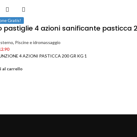
one Gratis!
 pastiglie 4 azioni sanificante pasticca 
Esterno
,
Piscine e idromassaggio
12.90
UNZIONE 4 AZIONI PASTICCA 200 GR KG 1
 al carrello