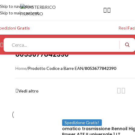
Skip to navigation
Skip to main content
pedizioni
Gratis
Resi
Faci
8053677842390
Home
/
Prodotto Codice a Barre EAN
/
8053677842390
Vedi altro
Spedizione Gratis!
omatico trasmissione Rennoil Hi
Power ATF II universale 1 LT