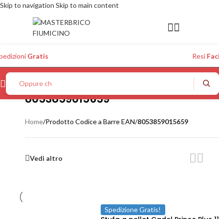
Skip to navigation
Skip to main content
pedizioni
Gratis
Resi
Faci
Oppure chiedi
8053859015659
Home
/
Prodotto Codice a Barre EAN
/
8053859015659
Vedi altro
Spedizione Gratis!